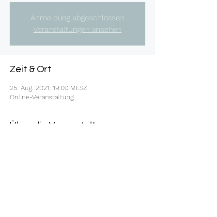
Anmeldung abgeschlossen
Veranstaltungen ansehen
Zeit & Ort
25. Aug. 2021, 19:00 MESZ
Online-Veranstaltung
Über die Veranstaltung
https://www.bodyandsoul-hanau.de/live-
video/FCoiLVoR7?
t=JWS.eyJraWQiOiJvdVc1TTlmbiIsImFsZyI6Ik
hTMjU2In0.eyJkYXRhIjoie1wic2lkXCI6XCJGQ2
9pTFZvUjdcIixcInBpZFwiOm51bGx9IiwiaWF0Ij
oxNjI2MzM0Mzc3fQ.khgwPFpm1Xr8o9CxTPB
JRYUjma9LnIMOGo3wjNDHF-A